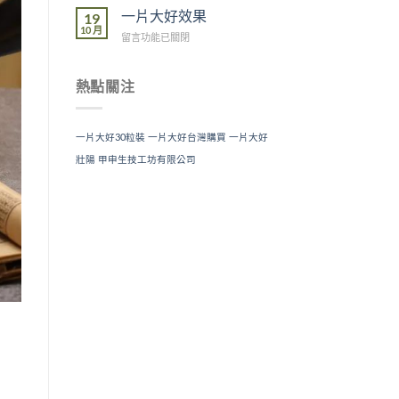
片
一片大好效果
19
大
10 月
在
留言功能已關閉
好
〈一
吃
片
法〉
大
熱點關注
中
好
效
果〉
一片大好30粒裝
一片大好台灣購買
一片大好
中
壯陽
甲申生技工坊有限公司