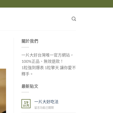
關於我們
一片大好台灣唯一官方網站，
100%正品、無效退款！
1粒強到爆表 1粒擎天 讓你愛不
釋手。
最新貼文
一片大好吃法
19
10 月
在
留言功能已關閉
〈一