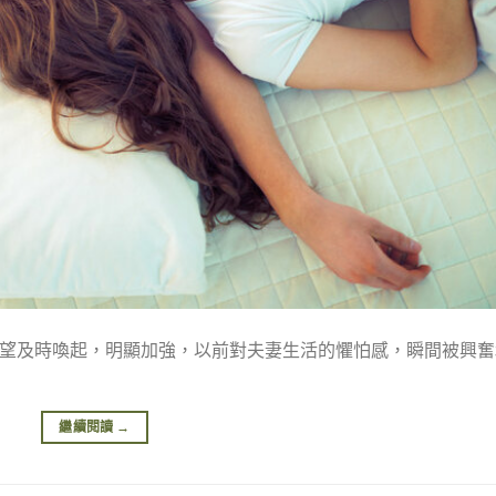
慾望及時喚起，明顯加強，以前對夫妻生活的懼怕感，瞬間被興奮
繼續閱讀
→