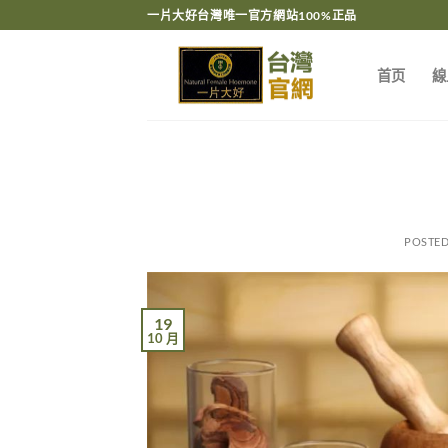
跳
一片大好台灣唯一官方網站100%正品
轉
至
首页
線
內
容
POSTE
19
10 月