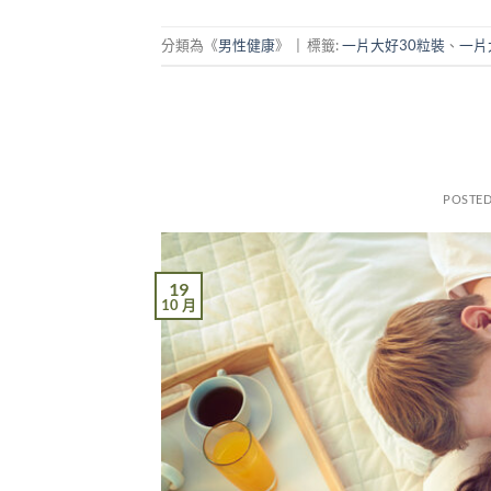
分類為《
男性健康
》
|
標籤:
一片大好30粒裝
、
一片
POSTE
19
10 月